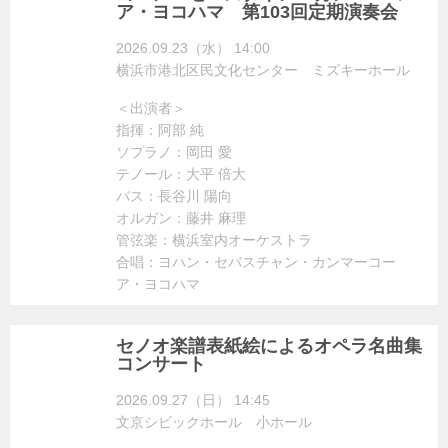
ア・ヨコハマ 第103回定期演奏会
2026.09.23（水） 14:00
横浜市港北区民文化センター ミズキーホール
＜出演者＞
指揮：阿部 純
ソプラノ：岡田 愛
テノール：大平 倍大
バス：長谷川 陽向
オルガン：藤井 麻理
管弦楽：横浜室内オーケストラ
合唱：ヨハン・セバスチャン・カンマーコー
ア・ヨコハマ
セノオ楽譜表紙絵によるオペラ名曲集
コンサート
2026.09.27（日） 14:45
文京シビックホール 小ホール