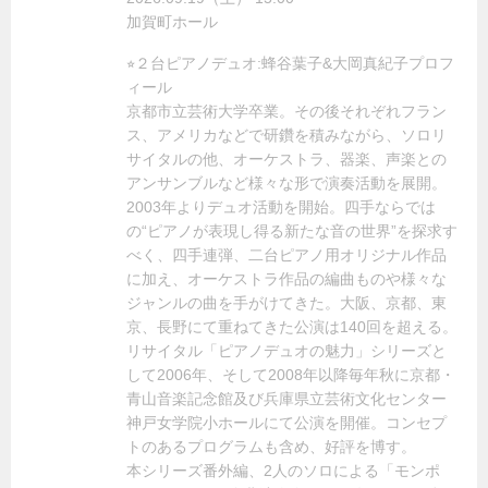
加賀町ホール
⭐︎２台ピアノデュオ:蜂谷葉子&大岡真紀子プロフ
ィール
京都市立芸術大学卒業。その後それぞれフラン
ス、アメリカなどで研鑽を積みながら、ソロリ
サイタルの他、オーケストラ、器楽、声楽との
アンサンブルなど様々な形で演奏活動を展開。
2003年よりデュオ活動を開始。四手ならでは
の“ピアノが表現し得る新たな音の世界”を探求す
べく、四手連弾、二台ピアノ用オリジナル作品
に加え、オーケストラ作品の編曲ものや様々な
ジャンルの曲を手がけてきた。大阪、京都、東
京、長野にて重ねてきた公演は140回を超える。
リサイタル「ピアノデュオの魅力」シリーズと
して2006年、そして2008年以降毎年秋に京都・
青山音楽記念館及び兵庫県立芸術文化センター
神戸女学院小ホールにて公演を開催。コンセプ
トのあるプログラムも含め、好評を博す。
本シリーズ番外編、2人のソロによる「モンポ