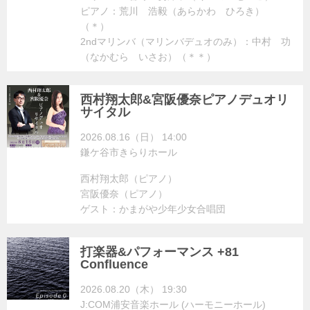
ピアノ：荒川 浩毅（あらかわ ひろき）
（＊）
2ndマリンバ（マリンバデュオのみ）：中村 功
（なかむら いさお）（＊＊）
西村翔太郎&宮阪優奈ピアノデュオリ
サイタル
2026.08.16（日） 14:00
鎌ケ谷市きらりホール
西村翔太郎（ピアノ）
宮阪優奈（ピアノ）
ゲスト：かまがや少年少女合唱団
打楽器&パフォーマンス +81
Confluence
2026.08.20（木） 19:30
J:COM浦安音楽ホール (ハーモニーホール)