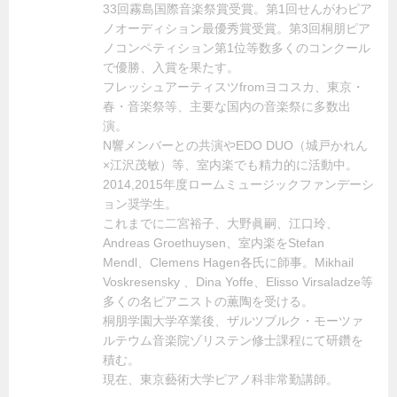
33回霧島国際音楽祭賞受賞。第1回せんがわピア
ノオーディション最優秀賞受賞。第3回桐朋ピア
ノコンペティション第1位等数多くのコンクール
で優勝、入賞を果たす。
フレッシュアーティスツfromヨコスカ、東京・
春・音楽祭等、主要な国内の音楽祭に多数出
演。
N響メンバーとの共演やEDO DUO（城戸かれん
×江沢茂敏）等、室内楽でも精力的に活動中。
2014,2015年度ロームミュージックファンデーシ
ョン奨学生。
これまでに二宮裕子、大野眞嗣、江口玲、
Andreas Groethuysen、室内楽をStefan
Mendl、Clemens Hagen各氏に師事。Mikhail
Voskresensky 、Dina Yoffe、Elisso Virsaladze等
多くの名ピアニストの薫陶を受ける。
桐朋学園大学卒業後、ザルツブルク・モーツァ
ルテウム音楽院ゾリステン修士課程にて研鑽を
積む。
現在、東京藝術大学ピアノ科非常勤講師。