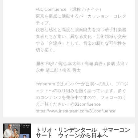
+81 Confluence （通称 ハチイチ）
東京を拠点に活動するパーカッション・コレク
ティブ。
鋭敏な感性と高度な演奏能力を持つ若手打楽器
奏者たちが集い、異なる文化・芸術領域が交差
する「合流点」として、音楽の新たな可能性を
切り拓く。
彌永 和沙 / 菊池 幸太郎 / 高瀬 真吾 / 多胡 宏音 /
永井 晴二郎 / 柳沢 勇太
instagramではメンバーが公演への思い、プロジ
ェクトへの取り組みを熱く語っています。多く
のコンテンツを発信中ですので、フォローのう
えご覧ください！@81confluence
https://www.instagram.com/81confluence
トリオ・リンデンタール サマーコン
サート ウィーンから日本へ