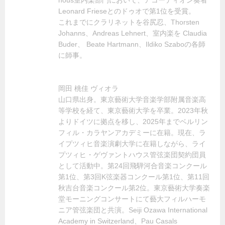
nous室内楽部門において、アコーディオン奏者
Leonard Frieseとのドゥオで第1位を受賞。
これまでにクラリネットを谷尻忍、Thorsten
Johanns、Andreas Lehnert、室内楽を Claudia
Buder、 Beate Hartmann、Ildiko Szaboの各師
に師事。
岡田 桃佳 ヴィオラ
山口県出身。東京藝術大学音楽学部附属音楽高
等学校を経て、東京藝術大学を卒業。2023年秋
よりドイツに拠点を移し、2025年までベルリン
フィル・カラヤンアカデミーに在籍。現在、ラ
イプツィヒ音楽演劇大学に在籍しながら、ライ
プツィヒ・ゲヴァントハウス管弦楽団契約団員
として活動中。第24回飛騨河合音楽コンクール
第1位、第3回K弦楽器コンクール第1位、第11回
秋吉台音楽コンクール第2位。東京藝術大学奏楽
堂モーニングコンサートにて藝大フィルハーモ
ニア管弦楽団と共演。Seiji Ozawa International
Academy in Switzerland、Pau Casals