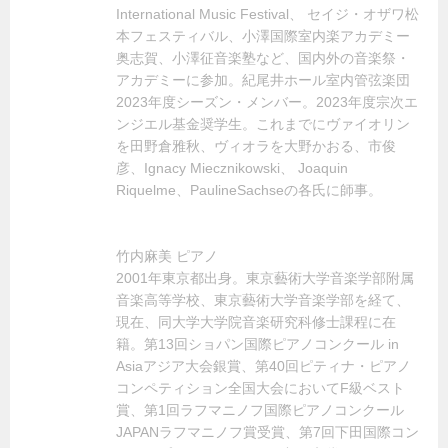
International Music Festival、 セイジ・オザワ松
本フェスティバル、小澤国際室内楽アカデミー
奥志賀、小澤征音楽塾など、国内外の音楽祭・
アカデミーに参加。紀尾井ホール室内管弦楽団
2023年度シーズン・メンバー。2023年度宗次エ
ンジエル基金奨学生。これまでにヴァイオリン
を田野倉雅秋、ヴィオラを大野かおる、市俊
彦、Ignacy Miecznikowski、 Joaquin
Riquelme、PaulineSachseの各氏に師事。
竹内麻美 ピアノ
2001年東京都出身。東京藝術大学音楽学部附属
音楽高等学校、東京藝術大学音楽学部を経て、
現在、同大学大学院音楽研究科修士課程に在
籍。第13回ショパン国際ピアノコンクール in
Asiaアジア大会銀賞、第40回ピティナ・ピアノ
コンペティション全国大会においてF級ベスト
賞、第1回ラフマニノフ国際ピアノコンクール
JAPANラフマニノフ賞受賞、第7回下田国際コン