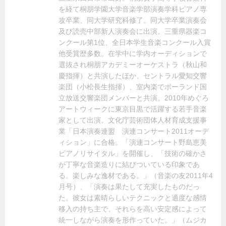
を経て桐朋学園大学音楽学部演奏学科ピアノ専
攻卒業、同大学研究科修了。同大学卒業演奏会
及び読売中部新人演奏会に出演。三重県器楽コ
ンクール第1位、全日本学生音楽コンクール入賞
他受賞歴多数。在学中に学内オーディションで
選抜され桐朋アカデミーオーケストラ（秋山和
慶指揮）と共演したほか、セントラル愛知交響
楽団（小松長生指揮）、室内楽でポーランド国
立放送交響楽団メンバーと共演。2010年めぐろ
アートウィークに東京目黒で活躍する若手音楽
家として出演。文化庁芸術団体人材育成支援事
業「日本演奏連盟 演連コンサート2011オーデ
ィション」に合格。「演連コンサート野島恵美
ピアノリサイタル」を開催し、「技術の確かさ
が丁寧な音楽造りに結びついている印象であ
る。楽しみな逸材である。」（音楽の友2011年4
月号）、「演奏は果たして充実したものだっ
た。彼女は素晴らしいテクニックと適度な感情
移入の持ち主で、それらを高い安定感によって
統一しながら演奏を形作っていた。」（ムジカ