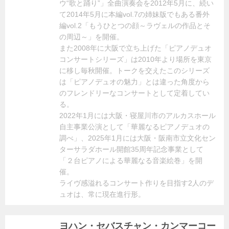
ウ“歌と踊り”」全曲演奏会を2012年5月に、続い
て2014年5月に本編vol.7の姉妹版でもある番外
編vol.2「もうひとつの顔～ラヴェルの作品とそ
の周辺～」を開催。
また2008年に大阪で立ち上げた「ピアノデュオ
コンサートシリーズ」は2010年より場所を東京
に移し毎秋開催。トークを交えたこのシリーズ
は「ピアノデュオの魅力」とは違った角度から
のフレンドリーなコンサートとして定着してい
る。
2022年1月には大阪・寝屋川市のアルカスホール
自主事業公演として「華麗なるピアノデュオの
調べ」、2025年1月には大阪・阪南市立文化セン
ターサラダホール開館35周年記念事業として
「２台ピアノによる華麗なる音楽絵巻」を開
催。
ライヴ感溢れるコンサート作りを目指す2人のデ
ュオは、常に現在進行形。
ヨハン・セバスチャン・カンマーコー