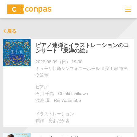
戻る
ピアノ連弾とイラストレーションのコ
ンサート『東洋の絵』
2026.08.09（日） 19:00
ミューザ川崎シンフォニーホール 音楽工房 市民
交流室
ピアノ
石川 千晶 Chiaki Ishikawa
渡邉 凜 Rin Watanabe
イラストレーション
創作工房よだか舎