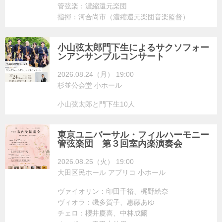
管弦楽：濃縮還元楽団
指揮：河合尚市（濃縮還元楽団音楽監督）
小山弦太郎門下生によるサクソフォー
ンアンサンブルコンサート
2026.08.24（月） 19:00
杉並公会堂 小ホール
小山弦太郎と門下生10人
東京ユニバーサル・フィルハーモニー
管弦楽団 第３回室内楽演奏会
2026.08.25（火） 19:00
大田区民ホール アプリコ 小ホール
ヴァイオリン：印田千裕、梶野絵奈
ヴィオラ：磯多賀子、惠藤あゆ
チェロ：櫻井慶喜、中林成爾