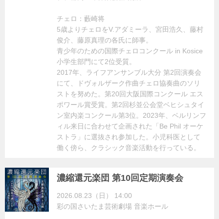
チェロ：藪崎将
5歳よりチェロをV.アダミーラ、宮田浩久、藤村
俊介、藤原真理の各氏に師事。
青少年のための国際チェロコンクール in Kosice
小学生部門にて2位受質。
2017年、ライフアンサンブル大分 第2回演奏会
にて、ドヴォルザーク作曲チェロ協奏曲のソリ
ストを努めた。第20回大阪国際コンクール エス
ポワール賞受賞。第2回杉並公会堂ベヒシュタイ
ン室内楽コンクール第3位。2023年、ベルリンフ
ィル来日に合わせて企画された「Be Phil オーケ
ストラ」に選抜され参加した。小児科医として
働く傍ら、クラシック音楽活動を行っている。
濃縮還元楽団 第10回定期演奏会
2026.08.23（日） 14:00
彩の国さいたま芸術劇場 音楽ホール