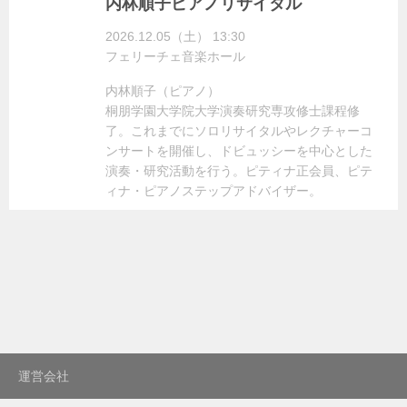
内林順子ピアノリサイタル
2026.12.05（土） 13:30
フェリーチェ音楽ホール
内林順子（ピアノ）
桐朋学園大学院大学演奏研究専攻修士課程修
了。これまでにソロリサイタルやレクチャーコ
ンサートを開催し、ドビュッシーを中心とした
演奏・研究活動を行う。ピティナ正会員、ピテ
ィナ・ピアノステップアドバイザー。
運営会社