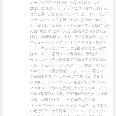
ノーヴァ2011年5月号）と高い評価を得た。
2018年にスタートしたピアニスト藤本江利子氏
との企画「ふたりのフランツ」は、リストとシ
ューベルトに焦点を当てるという企画の面白さ
と、充実した演奏やトークが好評で、2025年8月
の第6回公演では1３人の出演者が熱演を繰り広
げた。2025年度は、上野・東京文化会館におい
てシューベルトピアノソナタ全曲演奏会及びベ
ートーヴェンピアノソナタ全曲演奏会に出演の
ほか、アジア福岡ユース音楽祭に招聘され、モ
ーツァルトピアノ協奏曲第20番をアジア福岡ユ
ース・チェンバーオーケストラと共演。スペシ
ャルヴェニュ国際音楽コンクール2025及びバー
ゼル国際ピアノコンクール2025において双方共
に優勝し、カーネギーホール及びサンフランシ
スコオペラハウスで受賞記念リサイタル、バー
ゼル音楽祭秋に出演。2016年MBA及び中小企業
診断士資格を取得。「音楽家のしごと塾」
（https://www.ongakuka.jp/）を主宰。これまで
に定行和子、故佐野翠、ミハイル・ヴォスクレ