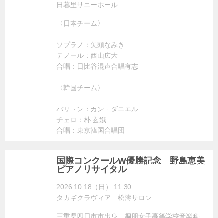
日暮里サニーホール
〈日本チーム〉
ソプラノ：矢頭なみき
テノール：西山広大
合唱：日比谷混声合唱有志
〈韓国チーム〉
バリトン：カン・ダニエル
チェロ：朴 玄娥
合唱：東京韓国合唱団
国際コンクールW優勝記念 野島恵美
ピアノリサイタル
2026.10.18（日） 11:30
タカギクラヴィア 松濤サロン
三重県四日市市出身。桐朋女子高等学校音楽科