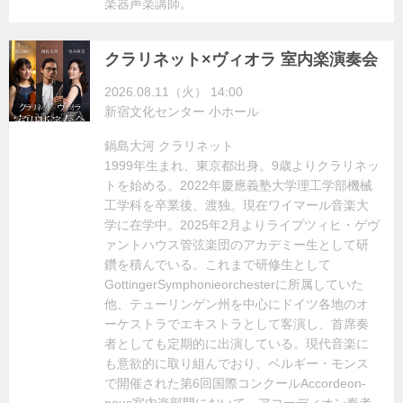
楽器声楽講師。
クラリネット×ヴィオラ 室内楽演奏会
2026.08.11（火） 14:00
新宿文化センター 小ホール
鍋島大河 クラリネット
1999年生まれ、東京都出身。9歳よりクラリネッ
トを始める。2022年慶應義塾大学理工学部機械
工学科を卒業後、渡独。現在ワイマール音楽大
学に在学中。2025年2月よりライプツィヒ・ゲヴ
ァントハウス管弦楽団のアカデミー生として研
鑽を積んでいる。これまで研修生として
GottingerSymphonieorchesterに所属していた
他、テューリンゲン州を中心にドイツ各地のオ
ーケストラでエキストラとして客演し、首席奏
者としても定期的に出演している。現代音楽に
も意欲的に取り組んでおり、ベルギー・モンス
で開催された第6回国際コンクールAccordeon-