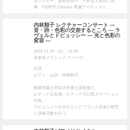
センスキー、故松岡貞子、干野宜大各氏に師
事。FIERTÉ Classics 専属アーティスト。
内林順子 レクチャーコンサート ―
音・詩・色彩の交差するところ ― ラ
ヴェルとドビュッシー ― 光と色彩の
変容 ―
2026.11.29（日） 14:00
表参道クラシック スペース
出演
ピアノ・お話：内林順子
桐朋学園大学院大学修士課程修了。
ピティナ正会員・ピティナ川口西ステーション
代表。
ドビュッシーを中心としたフランス音楽の研究
と演奏活動を行う。