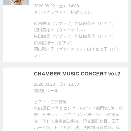
2026.08.22（土） 14:00
タカギクラヴィア 松濤サロン
鈴木香織（ソプラノ）向阪由美子（ピアノ）
植田美桜子（ヴァイオリン）
松田由貴（ソプラノ）向阪由美子（ピアノ）
伊集院紀子（ピアノ）
関口那々子（ヴァイオリン）山本まゆ子（ピア
ノ）
CHAMBER MUSIC CONCERT vol.2
2026.08.23（日） 13:30
加賀町ホール
ピアノ：江沢茂敏
第81回日本音楽コンクールピアノ部門第3位。第
35回ピティナ・ピアノコンペティションG級金
賞、併せて東京都知事賞、読売新聞社賞、王子
ホール賞、ヒノキ賞、洗足学園前田賞受賞。第