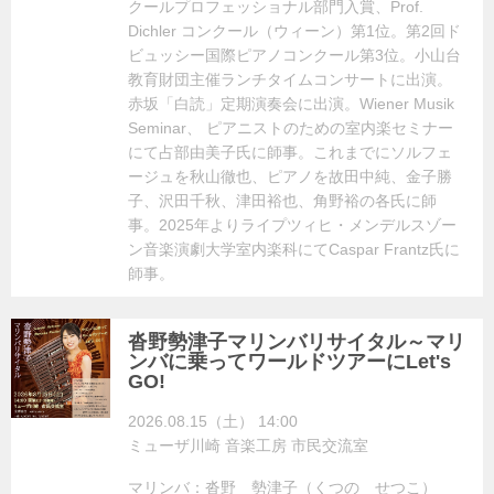
クールプロフェッショナル部門入賞、Prof.
Dichler コンクール（ウィーン）第1位。第2回ド
ビュッシー国際ピアノコンクール第3位。小山台
教育財団主催ランチタイムコンサートに出演。
赤坂「白読」定期演奏会に出演。Wiener Musik
Seminar、 ピアニストのための室内楽セミナー
にて占部由美子氏に師事。これまでにソルフェ
ージュを秋山徹也、ピアノを故田中純、金子勝
子、沢田千秋、津田裕也、角野裕の各氏に師
事。2025年よりライプツィヒ・メンデルスゾー
ン音楽演劇大学室内楽科にてCaspar Frantz氏に
師事。
沓野勢津子マリンバリサイタル～マリ
ンバに乗ってワールドツアーにLet's
GO!
2026.08.15（土） 14:00
ミューザ川崎 音楽工房 市民交流室
マリンバ：沓野 勢津子（くつの せつこ）