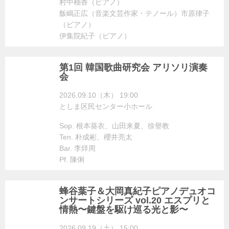
村中柚香（ピアノ）
飯嶋正広（音楽文芸作家・テノール）市原律子
（ピアノ）
伊集院紀子（ピアノ）
第1回 韓国歌曲研究会 アリソリ演奏
会
2026.09.10（木） 19:00
としま区民センター小ホール
Sop. 根本葵衣、山田来夏、徐譽教
Ten. 朴成彬、櫻井亮太
Bar. 李烊周
Pf. 陳俐
蜂谷葉子＆大岡真紀子ピアノデュオコ
ンサートシリーズ vol.20 エスプリと
情熱〜鍵盤を駆け巡る光と影〜
2026.09.19（土） 15:00