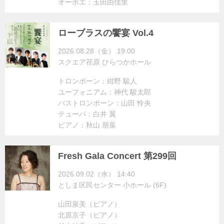
オーボエ：玉田由佳里
ローブラスの饗宴 Vol.4
2026.08.28（金） 19:00
スクエア荏原 ひらつかホール
トロンボーン：紺野 駿人
ユーフォニアム：神代 駿太郎
バストロンボーン：山田 怜央
テューバ：白井 翼
ピアノ：秋山 朋葉
Fresh Gala Concert 第299回
2026.09.02（水） 14:40
としま区民センター 小ホール (6F)
山田泉美（ピアノ）
北原京子（ピアノ）