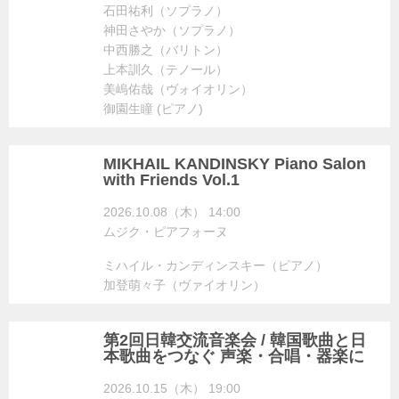
石田祐利（ソプラノ）
神田さやか（ソプラノ）
中西勝之（バリトン）
上本訓久（テノール）
美嵨佑哉（ヴォイオリン）
御園生瞳 (ピアノ)
MIKHAIL KANDINSKY Piano Salon
with Friends Vol.1
2026.10.08（木） 14:00
ムジク・ピアフォーヌ
ミハイル・カンディンスキー（ピアノ）
加登萌々子（ヴァイオリン）
第2回日韓交流音楽会 / 韓国歌曲と日
本歌曲をつなぐ 声楽・合唱・器楽に
2026.10.15（木） 19:00