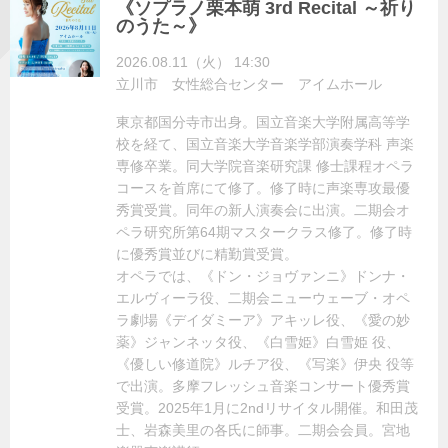
《ソプラノ栗本萌 3rd Recital ～祈り
のうた～》
2026.08.11（火） 14:30
立川市 女性総合センター アイムホール
東京都国分寺市出身。国立音楽大学附属高等学
校を経て、国立音楽大学音楽学部演奏学科 声楽
専修卒業。同大学院音楽研究課 修士課程オペラ
コースを首席にて修了。修了時に声楽専攻最優
秀賞受賞。同年の新人演奏会に出演。二期会オ
ペラ研究所第64期マスタークラス修了。修了時
に優秀賞並びに精勤賞受賞。
オペラでは、《ドン・ジョヴァンニ》ドンナ・
エルヴィーラ役、二期会ニューウェーブ・オペ
ラ劇場《デイダミーア》アキッレ役、《愛の妙
薬》ジャンネッタ役、《白雪姫》白雪姫 役、
《優しい修道院》ルチア役、《写楽》伊央 役等
で出演。多摩フレッシュ音楽コンサート優秀賞
受賞。2025年1月に2ndリサイタル開催。和田茂
士、岩森美里の各氏に師事。二期会会員。宮地