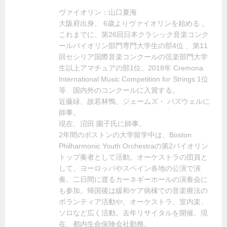
ヴァイオリン：山口夏海
大阪府出身。 6歳よりヴァイオリンを始める 。
これまでに、第26回日本クラシック音楽コンク
ールバイオリン部門専門大学生の部4位 、第11
回セシリア国際音楽コンクールの弦楽部門大学
生以上アマチュアの部1位。2018年 Cremona
International Music Competition for Strings 1位
等 国内外のコンクールに入賞する。
近藤緑、故若林鴨、ジェームズ・ バズウェルに
師事。
現在、沼田 園子氏に師事。
2年間のボストンの大学留学中は、Boston
Philharmonic Youth Orchestraの第2バイオリン
トップ奏者として活動。オーケストラの団員と
して、ヨーロッパやスペイン各地の公演で演
奏。二日間に渡るカーネギーホールの演奏会に
も参加。帰国後は緩和ケア病棟での音楽療法の
ボランティア活動や、オーケストラ、室内楽、
ソロなど広く活動。去年リサイタルを開催。現
在、都内生命保険会社勤務。