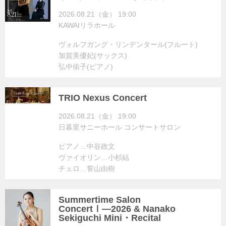
2026.08.21（金） 19:00
KAWAIリラホール
ヴォルフガング・リンデンタール(フルート)
加賀美優妃(サックス)
弘中佑子(ピアノ)
TRIO Nexus Concert
2026.08.21（金） 19:00
日暮里サニーホール コンサートサロン
ピアノ…中谷政文
ヴァイオリン…小杉結
チェロ…誓山由樹
Summertime Salon
ConcertⅠ―2026 & Nanako
Sekiguchi Mini・Recital