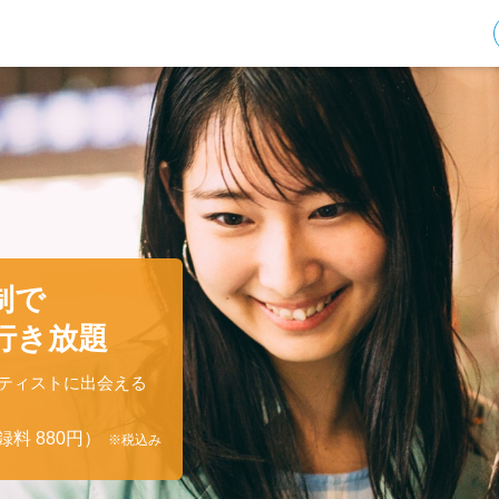
制で
行き放題
ティストに出会える
料 880円）
※税込み