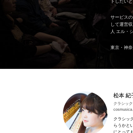
トしたいと
サービスの
して運営収
人 エル・
東京・神奈
松本 紀
クラシック
cosmusica.
クラシッ
らうかと
にとって