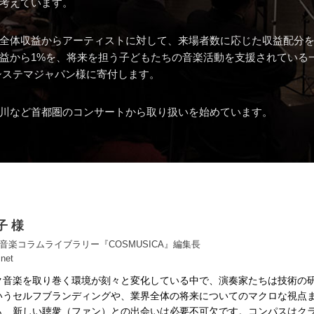
考えています。
全体収益からアーティストに対して、来場者数に応じた収益配分
益から1%を、将来を担う子どもたちの音楽活動を支援されている
システマジャパン様に寄付します。
川など首都圏のコンサートから取り扱いを始めています。
子 様
音楽コラムライブラリー『COSMUSICA』編集長
net
ク音楽を取り巻く環境が刻々と変化している中で、演奏家たちは技術の
いうセルフブランディングや、業界全体の将来についてのマクロな視点
も、新しい聴衆（ファン）との出会いは必要不可欠です。コンパスはク