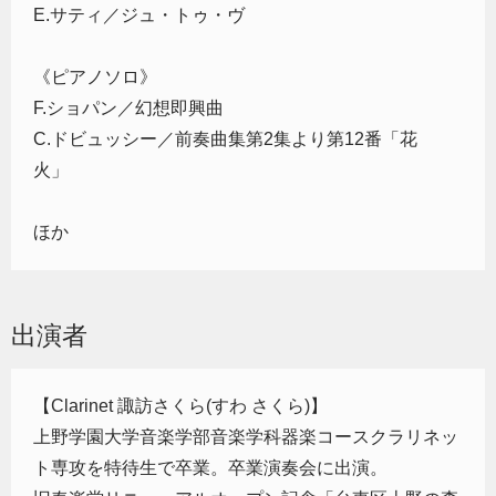
E.サティ／ジュ・トゥ・ヴ
《ピアノソロ》
F.ショパン／幻想即興曲
C.ドビュッシー／前奏曲集第2集より第12番「花
火」
ほか
出演者
【Clarinet 諏訪さくら(すわ さくら)】
上野学園大学音楽学部音楽学科器楽コースクラリネッ
ト専攻を特待生で卒業。卒業演奏会に出演。