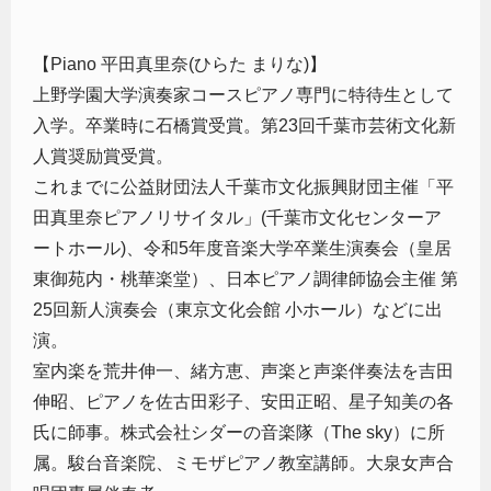
【Piano 平田真里奈(ひらた まりな)】
上野学園大学演奏家コースピアノ専門に特待生として
入学。卒業時に石橋賞受賞。第23回千葉市芸術文化新
人賞奨励賞受賞。
これまでに公益財団法人千葉市文化振興財団主催「平
田真里奈ピアノリサイタル」(千葉市文化センターア
ートホール)、令和5年度音楽大学卒業生演奏会（皇居
東御苑内・桃華楽堂）、日本ピアノ調律師協会主催 第
25回新人演奏会（東京文化会館 小ホール）などに出
演。
室内楽を荒井伸一、緒方恵、声楽と声楽伴奏法を吉田
伸昭、ピアノを佐古田彩子、安田正昭、星子知美の各
氏に師事。株式会社シダーの音楽隊（The sky）に所
属。駿台音楽院、ミモザピアノ教室講師。大泉女声合