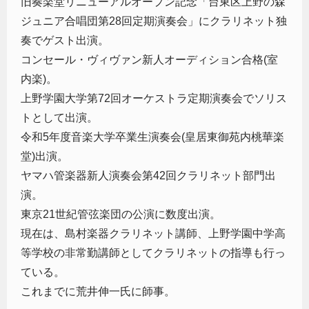
旧奏楽堂リニューアルオープン記念「台東区上野の森
ジュニア合唱団第28回定期演奏会」にクラリネット独
奏でゲスト出演。
コンセール・ヴィヴァン新人オーディション合格(室
内楽)。
上野学園大学︎︎︎︎︎第72回オーケストラ定期演奏会でソリス
トとして出演。
令和5年度音楽大学卒業生演奏会(皇居東御苑内桃華楽
堂)出演。
ヤマハ管楽器新人演奏会第42回クラリネット部門出
演。
東京21世紀管弦楽団の公演に数度出演。
現在は、島村楽器クラリネット講師、上野学園中学高
等学校の非常勤講師としてクラリネットの指導も行っ
ている。
これまでに荒井伸一氏に師事。