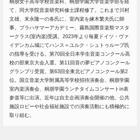
桐朋女子高等学校音楽科、桐朋学園大学音楽学部を経
て、同大学院音楽研究科修士課程修了。これまで川村
文雄、末永隆一の各氏に、室内楽を練木繁夫氏に師
事。プラハサマーアカデミー、霧島国際音楽祭マスタ
ークラス(室内楽)受講。2023年より毎夏ドイツ・ヴァ
イデンカム城にてハンス＝ユルク・シュトゥループ氏
の指導を受ける。第70回全日本学生音楽コンクール高
校の部東京大会入選。第11回音の夢ピアノコンクール
グランプリ受賞。第63回全東北ピアノコンクール第2
位。国立音楽大学附属高等学校招待演奏会、桐朋学園
室内楽演奏会、桐朋学園ランチタイムコンサートin表
参道等に出演。近年は自主企画演奏会開催の他、公共
施設ロビーや社会福祉施設での演奏活動にも積極的に
取り組む。