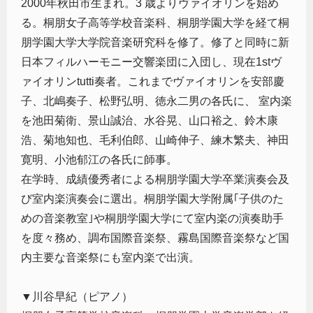
2000年秋田市生まれ。3 歳よりヴァイオリンを始め
る。桐朋女子高等学校音楽科、桐朋学園大学を経て桐
朋学園大学大学院音楽研究科を修了。修了と同時に新
日本フィルハーモニー交響楽団に入団し、現在1stヴ
ァイオリンtutti奏者。これまでヴァイオリンを安部慶
子、北嶋奏子、松野弘明、徳永二男の各氏に、 室内楽
を池田菊衛、景山誠治、水谷晃、山口裕之、鈴木康
浩、菊地知也、毛利伯郎、山崎伸子、練木繁夫、神田
寛明、小池郁江の各氏に師事。
在学時、成績優秀者による桐朋学園大学卒業演奏会及
び室内楽演奏会に選出。桐朋学園大学附属｢子供のた
めの音楽教室｣や桐朋学園大学にて室内楽の演奏助手
を度々務め、調布国際音楽祭、霧島国際音楽祭など国
内主要な音楽祭にも室内楽で出演。
▼川谷早紀（ピアノ）