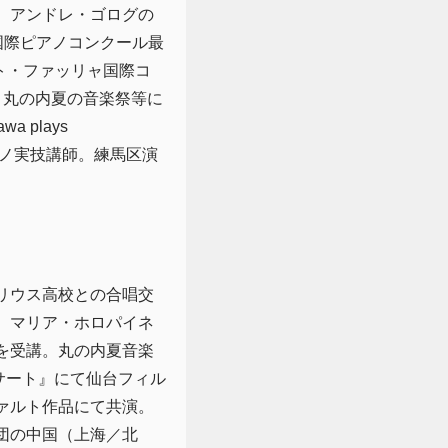
、アンドレ・ゴログの
国際ピアノコンクール最
ト・ファッリャ国際コ
、丸の内夏の音楽祭等に
 plays
アノ実技講師。練馬区演
リウス高校との合唱交
。マリア・ホロパイネ
を受講。丸の内夏音楽
サート』にて仙台フィル
ァルト作品にて共演。
団の中国（上海／北