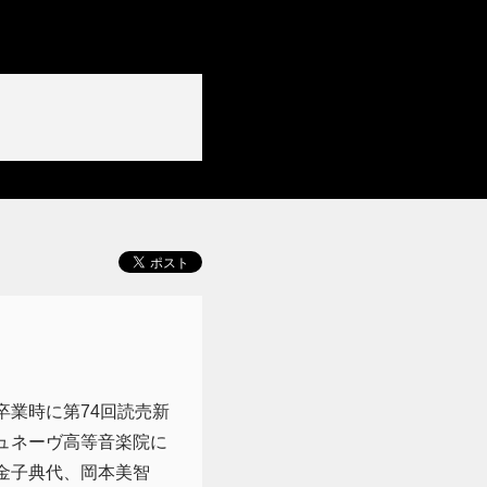
業時に第74回読売新
ュネーヴ高等音楽院に
金子典代、岡本美智