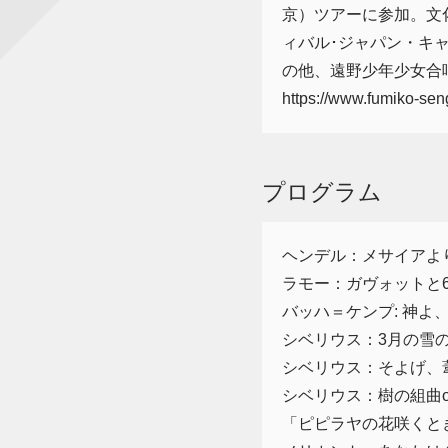
京）ツアーに参加。文
ィバル･ジャパン・キャノ
の他、遠野少年少女合
https://www.fumiko-se
プログラム
ヘンデル：メサイアよ
ラモー：ガヴォットと
バッハ＝ケンプ: 神よ
シベリウス：3月の雪
シベリウス：そよげ、
シベリウス：樹の組曲op
「ピピラヤの花咲くと