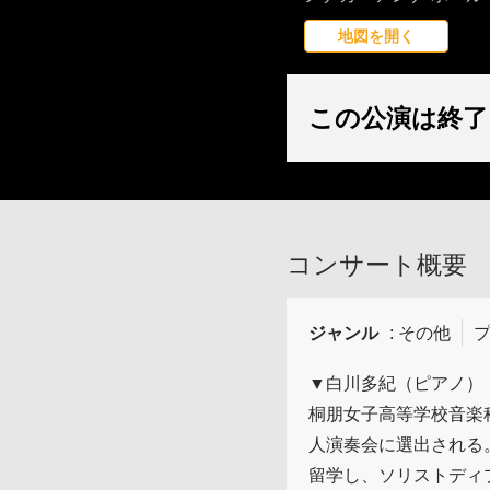
地図を開く
この公演は終了
コンサート概要
ジャンル
: その他
プ
▼白川多紀（ピアノ）
桐朋女子高等学校音楽
人演奏会に選出される
留学し、ソリストディ