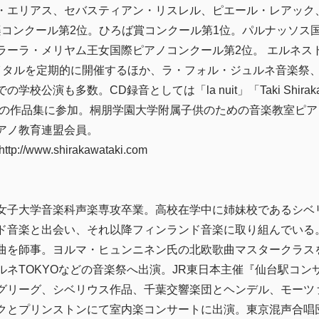
・エリアス、セバスティアン・リスレル、ピエール・レアック
音楽コンクール第2位。ひろば賞コンクール第1位。パルナッソス
ラーラ・メリヤム王女国際ピアノコンクール第2位。 エルネス
イタルを定期的に開催するほか、ラ・フォル・ジュルネ音楽祭
公演も多数。CD録音としては「la nuit」「Taki Shirakawa
木睦の作品集に参加。桐朋学園大学附属子供のための音楽教室ピ
アノ教育連盟会員。
/www.shirakawataki.com
）
女子大学音楽科声楽専攻卒業。高校在学中に姉妹校であるシベ
ド音楽と出会い、それ以降フィンランド音楽に取り組んでいる
曲を師事。ヨルマ・ヒュンニネン氏の北欧歌曲マスタークラス
ルネTOKYOなどの音楽祭へ出演。JR東日本主催『仙台駅コン
グリーグ、シベリウス作品、千葉交響楽団とヘンデル、モーツ
クとプリンストンにて室内楽コンサートに出演。東京混声合唱