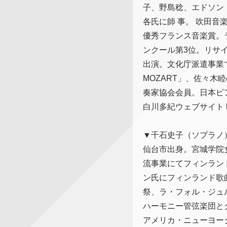
子、野島稔、エドソン
各氏に師 事。 吹田
優秀フランス音楽賞。
ンクール第3位。リサ
出演。文化庁派遣事業での学校
MOZART」、佐々
奏家協会会員。日本ピ
白川多紀ウェブサイト http:/
▼千石史子（ソプラノ
仙台市出身。宮城学院
流事業にてフィンラン
ン氏にフィンランド歌
祭、ラ・フォル・ジュ
ハーモニー管弦楽団と
アメリカ・ニューヨー