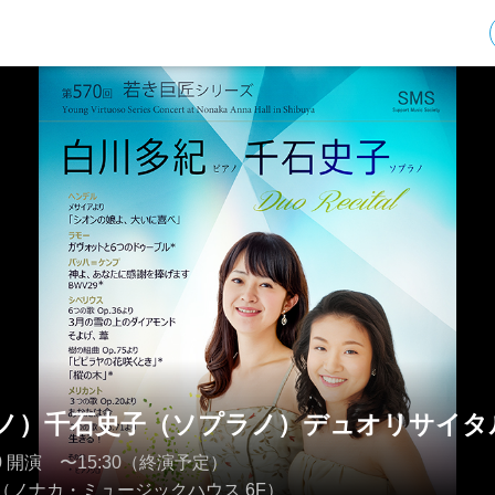
ノ）千石史子（ソプラノ）デュオリサイタ
4:00 開演 〜15:30（終演予定）
（ノナカ・ミュージックハウス 6F）