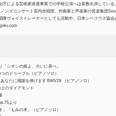
化庁による芸術家派遣事業での学校公演へは多数出演している
ンズコンサート室内合唱団、作曲家と声楽家の音楽集団Sound Pa
唱隊ヴォイストレーナーとしても活動中。日本シベリウス協会
ngoku.com
り「シオンの娘よ、大いに喜べ」
6つのドゥーブル（ピアノソロ）
、あなたに感謝を捧げます BWV29 （ピアノソロ）
の上のダイアモンド
葦
.75より
き」「もみの木」（ピアノソロ）