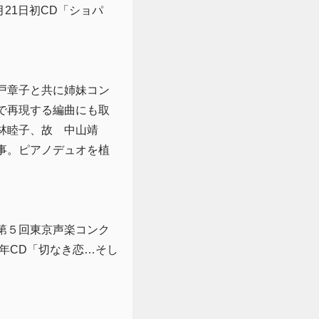
21日初CD「ショパ
戸章子と共に姉妹コン
で再現する編曲にも取
林睦子、故 中山靖
事。ピアノデュオを植
第５回東京声楽コンク
年CD「切なき恋…そし