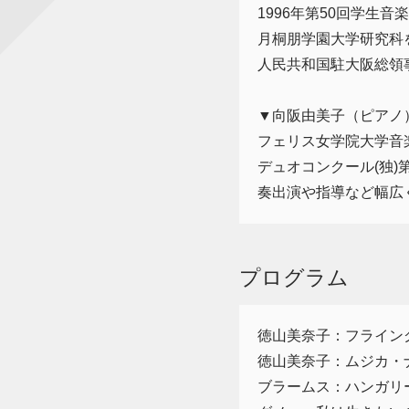
1996年第50回学生
月桐朋学園大学研究科を
人民共和国駐大阪総領
▼向阪由美子（ピアノ
フェリス女学院大学音
デュオコンクール(独
奏出演や指導など幅広
プログラム
徳山美奈子：フライング・
徳山美奈子：ムジカ・
ブラームス：ハンガリー舞曲 