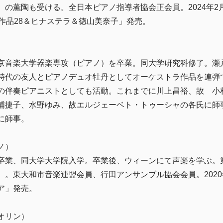
の薫陶も受ける。全日本ピアノ指導者協会正会員。2024年2月
ド作品28＆ヒナステラ＆徳山美奈子」発売。
京音楽大学器楽専攻（ピアノ）を卒業。同大学研究科修了。瀬
時代の友人とピアノデュオ牡丹としてオーケストラ作品を連弾
の伴奏ピアニストとしても活動。これまでに川上昌裕、故 小
浦捷子、水野ゆみ、故エルジェーベト・トゥーシャの各氏に師
に師事。
ノ）
卒業、同大学大学院入学。卒業後、ウィーンにて声楽を学ぶ。
）。東大和市音楽連盟会員、行田アンサンブル協会会員。2020
ア」発売。
オリン）