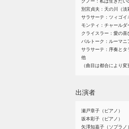
グノー：私は生きたい
別宮貞夫：天の川（淡
サラサーテ：ツィゴイ
モンティ：チャールダ
クライスラー：愛の喜
バルトーク：ルーマニ
サラサーテ：序奏とタ
他
（曲目は都合により変
出演者
瀬戸章子（ピアノ）
坂本彩子（ピアノ）
矢澤知嘉子（ソプラノ