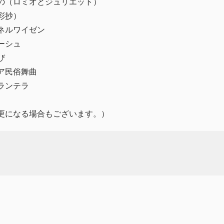
の（ロミオとジュリエット）
彩抄）
ネルワイゼン
ーシュ
び
ア民俗舞曲
ランテラ
更になる場合もございます。）
）