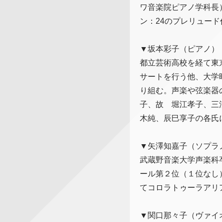
ワ音楽院ピアノ学科長）
ン：24のプレリュー
▼坂本彩子（ピアノ）
都立芸術高校を経て東
サートを行う他、大学
り組む。声楽や弦楽器
子、故 堀江孝子、三
木純、辰巳享子の各氏
▼矢澤知嘉子（ソプラ
武蔵野音楽大学声楽科
ール第２位（１位なし
てコロラトゥーラアリ
▼関口那々子（ヴァイ