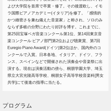
よび大学院を首席で卒業・修了。その後渡欧し、イモ
ラ国際ピアノアカデミー(イタリア)を修了。「感情的
かつ緻密さを兼ね備えた音楽家」と称され、ソロのみ
ならず多岐の分野にわたり好評を博す。これまでに、
第25回宝塚ベガ音楽コンクール第1位、第14回東京音
楽コンクール ピアノ部門第2位および聴衆賞、第7回
Euregio Piano Award(ドイツ)第2位ほか、国内外のコ
ンクールで入賞。日本各地、イタリア、ドイツ、フラ
ンス、スペインなどで開催された演奏会や音楽祭に出
演する。現在は演奏活動の傍ら、桐朋学園大学、埼玉
県立大宮光陵高等学校、桐朋女子高等学校音楽科[男女
共学]にて後進の指導に当たる。
プログラム