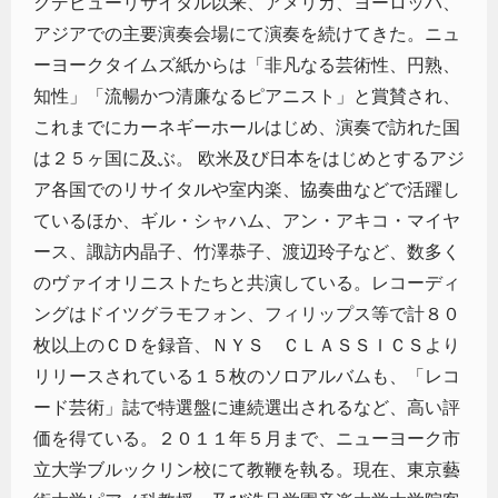
クデビューリサイタル以来、アメリカ、ヨーロッパ、
アジアでの主要演奏会場にて演奏を続けてきた。ニュ
ーヨークタイムズ紙からは「非凡なる芸術性、円熟、
知性」「流暢かつ清廉なるピアニスト」と賞賛され、
これまでにカーネギーホールはじめ、演奏で訪れた国
は２５ヶ国に及ぶ。 欧米及び日本をはじめとするアジ
ア各国でのリサイタルや室内楽、協奏曲などで活躍し
ているほか、ギル・シャハム、アン・アキコ・マイヤ
ース、諏訪内晶子、竹澤恭子、渡辺玲子など、数多く
のヴァイオリニストたちと共演している。レコーディ
ングはドイツグラモフォン、フィリップス等で計８０
枚以上のＣＤを録音、ＮＹＳ ＣＬＡＳＳＩＣＳより
リリースされている１５枚のソロアルバムも、「レコ
ード芸術」誌で特選盤に連続選出されるなど、高い評
価を得ている。２０１１年５月まで、ニューヨーク市
立大学ブルックリン校にて教鞭を執る。現在、東京藝