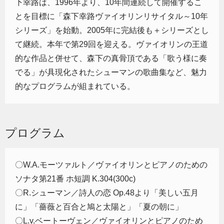
下幸路は、1996年より、10年間連続して開催するこ
とを目標に「森下幸路ヴァイオリンリサイタル～10年
シリーズ」を始動。2005年に完結後も＋シリーズとし
て継続。本年で第29回を迎える。ヴァイオリンの王道
的な作品と併せて、森下の真骨頂である「歌う様に奏
でる」が具現化されたシューマンの歌曲集など、魅力
的なプログラムが組まれている。
プログラム
〇W.A.モーツァルト／ヴァイオリンとピアノのための
ソナタ第21番 ホ短調 K.304(300c)
〇R.シューマン／詩人の恋 Op.48より「美しい五月
に」「薔薇と百合と鳩と太陽と」「夏の朝に」
〇L.v.ベートーヴェン／ヴァイオリンとピアノのため