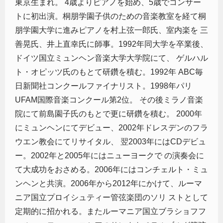
東京生まれ。 4歳よりピアノを始め、5歳でコンサー
トに初出演。桐朋学園子供のための音楽教室を経て桐
朋学園大学に進みピアノを村上弦一郎氏、室内楽を 三
善晃氏、井上直幸氏に師事。1992年同大学を卒業後、
ドイツ国立ミュンヘン音楽大学大学院にて、 ゲルハル
ト・オピッツ氏のもとて研鑽を積む。1992年 ABC毎
日新聞社コンクールファイナリスト。1998年パリ
UFAM国際音楽コンクール第2位。 その後ミラノ音楽
院にて前島園子氏のもとで更に研鑽を積む。 2000年
にミュンヘンにてデビュー、2002年ドレスデンのフラ
ウエン教会にてリサイタル、 翌2003年にはCDデビュ
ー。2002年と2005年にはニューヨークで の演奏会に
て大成功をおさめる。2006年にはコンチェルト・ミュ
ンヘンと共演。2006年から2012年にかけて、ルーマ
ニア国立プロイシュティー管弦楽団のソリ ストとして
定期的に招かれる。またルーマニア国立ブラショフフ