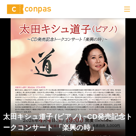
太田キシュ道子 (ピアノ) ~CD発売記念ト
ークコンサート 「楽興の時」