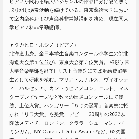
ピアノが関わる幅広いジャンルの作品に分け隔て無く
取り組む演奏活動を続けている。東京藝術大学におい
て室内楽科および声楽科非常勤講師を務め、現在同大
学ピアノ科非常勤講師。
▼タカヒロ・ホシノ（ピアノ）
北海道出身。全日本学生音楽コンクール小学生の部北
海道大会第１位並びに東京大会第３位受賞。 桐朋学園
大学音楽学部を経てF.リスト音楽院にて政府給費留学
生として研鑽を積む。マリア・カナルス、ヴィオッテ
ィ＝バルセシア、カントゥピアノコンチェルト、マス
タープレイヤーズなど数々の国際コンクールにて優
勝、上位入賞。ハンガリー「５つの竪琴」音楽祭に招
かれ「リラ大賞」を受賞。デビュー20周年の2022以
降はメディチ、ロンドン、クララ・シューマン、バー
ミンガム、NY Classical Debut Awardsなど、62の国