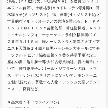
澤亮子(Ｐｆ)はじめ、中恵菜(Ｖａ)、安達真理(Ｖａ日
本フィル首席)、土岐祐奈(Ｖｎドレスデン歌劇場)、髙
木凜々子(Ｖｎソリスト)、福川伸陽(Ｈｒソリスト)など
世界的ヴィルトゥオージとの共演を重ねる。ＮＩＰＰ
ＯＮ ＳＹＭＰＨＯＮＹ芸術監督・常任指揮者、ＲＳＯ
ロイヤルシンフォニーオーケストラ創立指揮者(２０
２６年５月１５日、同オーケストラと驚異の天才ピア
ニスト天野薫１４歳と目黒パーシモン大ホールにてモ
ーツァルト:ピアノ協奏曲第２１番を共演予定)など。
座右の書／亀井勝一郎:大和古寺風物誌、愛の無常につ
いて、神谷恵美子:バリール・ジブラーンの詩、トマ
ス・ア・ケンビス:キリストにならいて、モンテーニ
ュ:随想録など、尊敬する人物／アッシジの聖フランチ
ェスコ、良寛など。
▼髙木凜々子（ヴァイオリン）