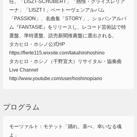
任。「LISZT-SCHUBERT」「熱情・クライスレリア
ーナ」「LISZT I 」ベートーヴェンアルバム
「PASSION」、名曲集「STORY」、ショパンアルバ
ム『FANTASIE』をリリースし、レコード芸術誌で特
選盤、準特選盤、読売新聞推薦盤に選出される。
タカヒロ・ホシノ公式HP
https://fierte115.wixsite.com/takahirohoshino
タカヒロ・ホシノ（干野宜大）リサイタル・協奏曲
Live Channel
http://www.youtube.com/user/hoshinopiano
プログラム
モーツァルト：モテット「踊れ、喜べ、幸いなる魂
よ」