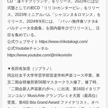
CD「凜々子ブリランテ」をリリース。2022年には公
式盤としての初CD「リリコ•カンタービレ」をリリー
ス。2023年ミニアルバム「シャコンヌ＆ロマンス」を
リリース。2024年9月には、「バッハ無伴奏ソナタ&
パルティータ全曲集」を国内最年少でリリースし、注
目を集めている。
公式ウェブサイト https://www.ririkotakagi.com/
公式Youtubeチャンネル
https://www.youtube.com/@ririkoviolin
▼長田有加里（ソプラノ）
同志社女子大学学芸学部音楽学科声楽コース卒業。東
京二期会研修所第56期マスタークラス修了。修了時、
「二期会新人声楽家の夕べ」に出演。第16回イタリア
コンコルソ MusicArte グランプレミオ大賞（最高位）
受賞。第4回 Ibla Grand Award ファイナリスト。オペ