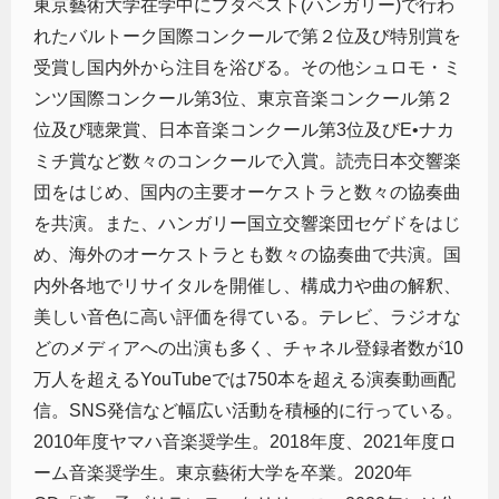
東京藝術大学在学中にブダペスト(ハンガリー)で行わ
れたバルトーク国際コンクールで第２位及び特別賞を
受賞し国内外から注目を浴びる。その他シュロモ・ミ
ンツ国際コンクール第3位、東京音楽コンクール第２
位及び聴衆賞、日本音楽コンクール第3位及びE•ナカ
ミチ賞など数々のコンクールで入賞。読売日本交響楽
団をはじめ、国内の主要オーケストラと数々の協奏曲
を共演。また、ハンガリー国立交響楽団セゲドをはじ
め、海外のオーケストラとも数々の協奏曲で共演。国
内外各地でリサイタルを開催し、構成力や曲の解釈、
美しい音色に高い評価を得ている。テレビ、ラジオな
どのメディアへの出演も多く、チャネル登録者数が10
万人を超えるYouTubeでは750本を超える演奏動画配
信。SNS発信など幅広い活動を積極的に行っている。
2010年度ヤマハ音楽奨学生。2018年度、2021年度ロ
ーム音楽奨学生。東京藝術大学を卒業。2020年