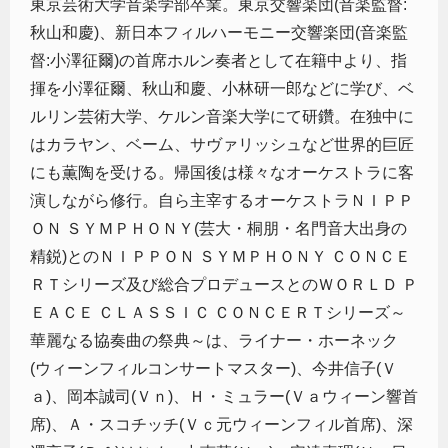
東京芸術大学音楽学部卒業。東京交響楽団(音楽監督:
秋山和慶)、新日本フィルハーモニー交響楽団(音楽監
督:小澤征爾)の首席ホルン奏者として在籍中より、指
揮を小澤征爾、秋山和慶、小林研一郎などに学び、ベ
ルリン芸術大学、ケルン音楽大学にて研鑽。在独中に
はカラヤン、ベーム、サヴァリッシュなど世界的巨匠
にも薫陶を受ける。帰国後は様々なオーケストラに客
演しながら修行。自ら主宰するオーケストラＮＩＰＰ
ＯＮ ＳＹＭＰＨＯＮＹ(芸大・桐朋・名門音大出身の
精鋭)とのＮＩＰＰＯＮ ＳＹＭＰＨＯＮＹ ＣＯＮＣＥ
ＲＴシリーズ及び総合プロデュースとのＷＯＲＬＤ Ｐ
ＥＡＣＥ ＣＬＡＳＳＩＣ ＣＯＮＣＥＲＴシリーズ～
華麗なる協奏曲の祭典～は、ライナー・ホーネック
(ウィーンフィルコンサートマスター)、今井信子(Ｖ
ａ)、岡本誠司(Ｖｎ)、Ｈ・ミュラー(Ｖａウィーン響首
席)、Ａ・スコチッチ(Ｖｃ元ウィーンフィル首席)、深