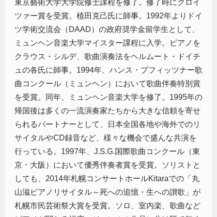
東京藝術大学大学院修士課程を修了。修了時にクロイ
ツァー賞を受賞。植田克己氏に師事。1992年よりドイ
ツ学術交流会（DAAD）の政府奨学金留学生として、
ミュンヘン音楽大学マイスター課程に入学。ピアノを
クラウス・シルデ、歌曲演奏法をヘルムート・ドイチ
ュの各氏に師事。1994年、ハンス・プフィッツナー歌
曲コンクール（ミュンヘン）において歌曲伴奏特別賞
を受賞。同年、ミュンヘン音楽大学を修了。1995年の
帰国後は多くの一流演奏家たちから大きな信頼を寄せ
られるパートナーとして、日本全国各地や海外でのリ
サイタルやCD録音など、様々な機会で盛んな共演を
行っている。1997年、J.S.G.国際歌曲コンクール（東
京・大阪）において優秀伴奏者賞を受賞。ソリストと
しても、2014年札幌コンサートホールKitaraでの「丸
山滋ピアノリサイタル～死への追憶・生への讃歌」が
札幌市民芸術祭大賞を受賞。ソロ、室内楽、歌曲など