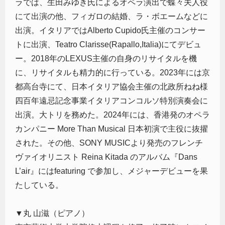
ラでは、生田みゆき氏によるオペラ演出で蝶々夫人役
にて出演の他、フィガロの結婚、ラ・ボエームなどに
出演。イタリアではAlberto Cupido氏主催のコンサー
トに出演、Teatro Clarisse(Rapallo,Italia)にてデビュ
ー。2018年のLEXUS主催の自身のリサイタルを機
に、リサイタルも精力的に行っている。2023年には京
都高台寺にて、日本イタリア協会主催の北政所ねね様
四百年遠忌記念事業イタリアコンコルソ特別演奏会に
出演。大トリを務めた。2024年には、香港発のオペラ
カンパニー More Than Musical 日本初演で主役に抜擢
された。その他、SONY MUSICより発売のフレンチ
ヴァイオリニスト Reina Kitada のアルバム『Dans
L’air』にはfeaturing で参加し、メジャーデビューを果
たしている。
▼丸 山滋（ピアノ）