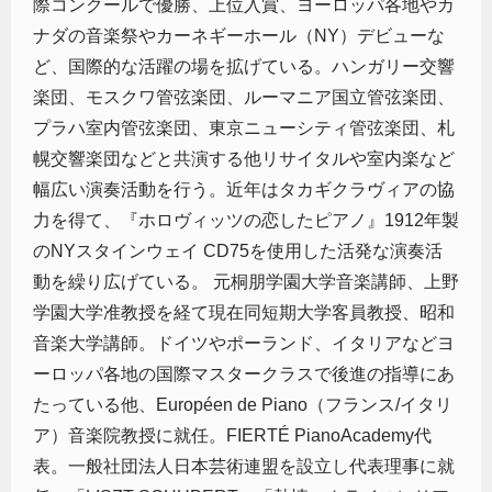
際コンクールで優勝、上位入賞、ヨーロッパ各地やカ
ナダの音楽祭やカーネギーホール（NY）デビューな
ど、国際的な活躍の場を拡げている。ハンガリー交響
楽団、モスクワ管弦楽団、ルーマニア国立管弦楽団、
プラハ室内管弦楽団、東京ニューシティ管弦楽団、札
幌交響楽団などと共演する他リサイタルや室内楽など
幅広い演奏活動を行う。近年はタカギクラヴィアの協
力を得て、『ホロヴィッツの恋したピアノ』1912年製
のNYスタインウェイ CD75を使用した活発な演奏活
動を繰り広げている。 元桐朋学園大学音楽講師、上野
学園大学准教授を経て現在同短期大学客員教授、昭和
音楽大学講師。ドイツやポーランド、イタリアなどヨ
ーロッパ各地の国際マスタークラスで後進の指導にあ
たっている他、Européen de Piano（フランス/イタリ
ア）音楽院教授に就任。FIERTÉ PianoAcademy代
表。一般社団法人日本芸術連盟を設立し代表理事に就