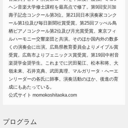
ヘン音楽大学修士課程を最高点で修了。第9回安川加
壽子記念コンクール第3位。第21回日本演奏家コンク
ール第1位及び毎日新聞社賞受賞。第25回フッぺル鳥
栖ピアノコンクール第2位及び月光賞受賞。東京フィ
ルハーモニー交響楽団と共演。そのほか国内外の数多
くの演奏会に出演。広島県教育委員会よりメイプル賞
受賞。広島市よりフェニックス賞受賞。第19回中村音
楽奨学金奨学生。これまでに沢田菊江、松本和将、大
嶺未来、石井克典、武田真理、マルガリータ・へーエ
ンリーダーの各氏に師事。演奏活動のほか、後進の育
成にもあたっている。
公式サイト momokoshitaoka.com
プログラム