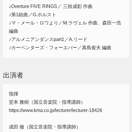
♪Overture FIVE RINGS／ 三枝成彰 作曲
♪第1組曲／G.ホルスト
♪マ・メール・ロワより／M.ラヴェル 作曲、森田一浩
編曲
♪アルメニアンダンスpart1／A.リード
♪カーペンターズ・フォーエバー／真島俊夫 編曲
出演者
指揮
堂本 雅樹（国立音楽院・指導講師）
https://www.kma.co.jp/lecturer/lecturer-18426
成田 徹（国立音楽院・指導講師）