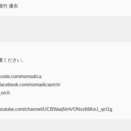
堀竹 優衣
慮ください。
ixsite.com/nomadica
.facebook.com/nomadicaorch/
_orch
w.youtube.com/channel/UCBWaqNmVONvz66KeJ_qcl1g