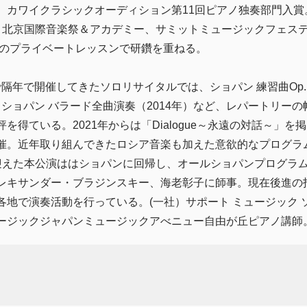
。カワイクラシックオーディション第11回ピアノ独奏部門入賞
北京国際音楽祭＆アカデミー、サミットミュージックフェスティバル
スでのプライベートレッスンで研鑽を重ねる。
まで隔年で開催してきたソロリサイタルでは、ショパン 練習曲Op.10
年）、ショパン バラード全曲演奏（2014年）など、レパートリー
得ている。2021年からは「Dialogue～永遠の対話～」を掲げ、H
催。近年取り組んできたロシア音楽も加えた意欲的なプログラ
迎えた本公演ははショパンに回帰し、オールショパンプログラ
レキサンダー・ブラジンスキー、海老彰子に師事。現在後進の
地で演奏活動を行っている。(一社）サポート ミュージック 
ージックジャパンミュージックアべニュー自由が丘ピアノ講師