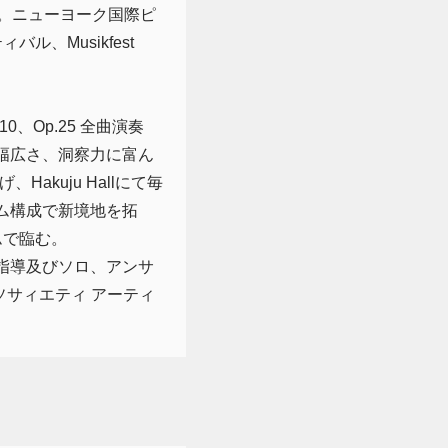
。ニューヨーク国際ピ
、Musikfest
、Op.25 全曲演奏
の幅広さ、洞察力に富ん
akuju Hallにて毎
ム構成で新境地を拓
ムで臨む。
指導及びソロ、アンサ
ソサィエティ アーティ
。