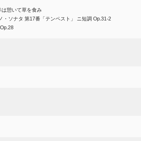
：羊は憩いて草を食み
ソナタ 第17番「テンペスト」 ニ短調 Op.31‐2
p.28