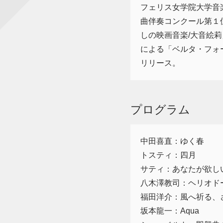
フェリス女学院大学音
曲伴奏コンクール第１位
しの映画音楽/大音絵莉
による「ベルタ・フォ
リリース。
プログラム
中田喜直：ゆく春
トスティ：四月
サティ：あなたが欲し
八木澤教司：ヘリオ
福田洋介：風へ祈る、
坂本龍一：Aqua