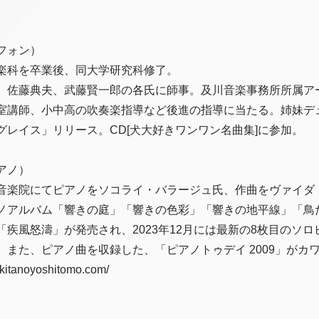
フォン）
楽科を卒業後、同大学研究科修了。
、佐藤典夫、武藤賢一郎の各氏に師事。及川音楽事務所所属ア
室講師、小中高の吹奏楽指導など後進の指導に当たる。姉妹デ
グレイス」リリース。CD[犬大好きワンワン名曲集]に参加。
アノ）
音楽院にてピアノをソコライ・バラージュ氏、作曲をヴァイダ
ノアルバム「響きの庭」「響きの色彩」「響きの地平線」「鳥
疾風怒濤」が発売され、2023年12月には最新の8枚目のソ
。また、ピアノ曲を収録した、「ピアノトゥデイ 2009」がカ
tanoyoshitomo.com/