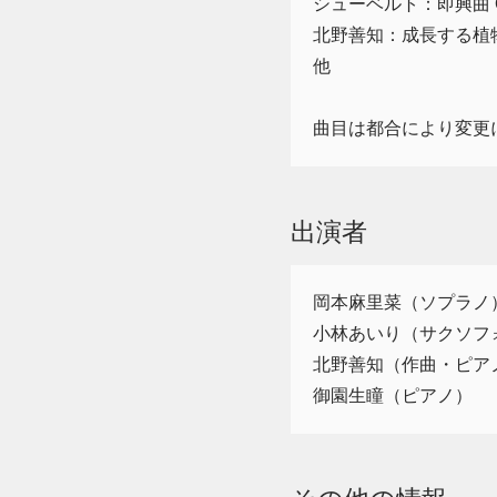
シューベルト：即興曲 Op
北野善知：成長する植
他
曲目は都合により変更
出演者
岡本麻里菜（ソプラノ
小林あいり（サクソフ
北野善知（作曲・ピア
御園生瞳（ピアノ）