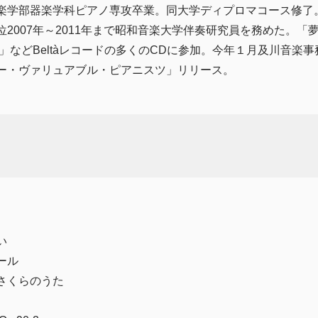
楽学部器楽学科ピアノ専攻卒業。同大学ディプロマコース修了
2007年～2011年まで昭和音楽大学伴奏研究員を務めた。「
」などBeltàレコードの多くのCDに参加。今年１月及川音楽
ー・ヴァリュアブル・ピアニスツ」リリース。
い
ドール
さくらのうた