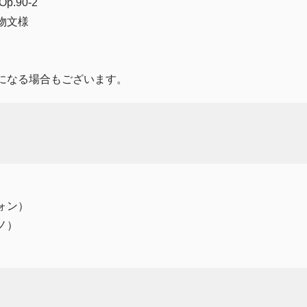
.90-2
物文様
になる場合もございます。
）
ォン）
ノ）