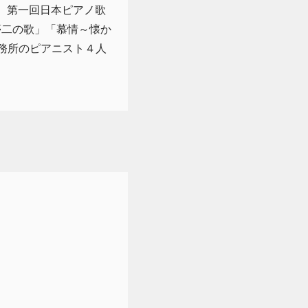
。第一回日本ピアノ歌
夢二の歌」「慕情～懐か
事務所のピアニスト４人